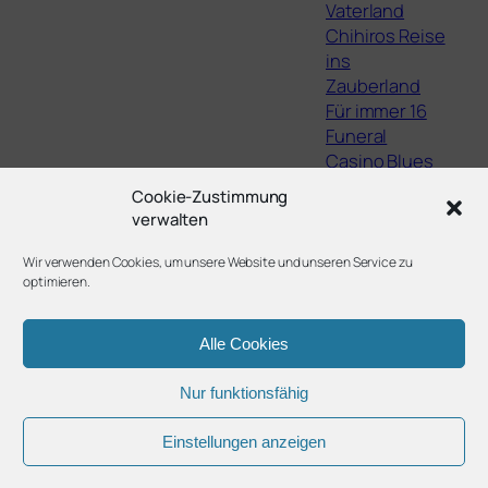
Vaterland
Chihiros Reise
ins
Zauberland
Für immer 16
Funeral
Casino Blues
The Lights,
Cookie-Zustimmung
They Fall
verwalten
Staatsschutz
Filme von Jean
Wir verwenden Cookies, um unsere Website und unseren Service zu
optimieren.
Eustache
Alle Cookies
Nur funktionsfähig
Twenty Twenty-Five
Gestaltet mit
WordPress
Einstellungen anzeigen