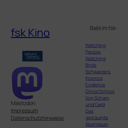
Bald im fsk:
fsk Kino
Watching
People
Watching
Birds
Schwarzers
Kosmos
Evidence
Ghost School
Von Scham
Mastodon
und Geld
Impressum
Das
geträumte
Datenschutzhinweise
Abenteuer