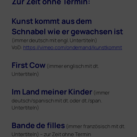
Zur Zeit ohne Termin:
Kunst kommt aus dem
Schnabel wie er gewach­sen ist
(immer deutsch mit engl. Untertiteln)
VoD:
https://vimeo.com/ondemand/kunstkommt
First Cow
(immer eng­lisch mit dt.
Untertiteln)
Im Land mei­ner Kinder
(immer
deutsch/spanisch mit dt. oder dt./span.
Untertiteln)
Bande de fil­les
(immer fran­zö­sisch mit dt.
Untertiteln) – zur Zeit ohne Termin