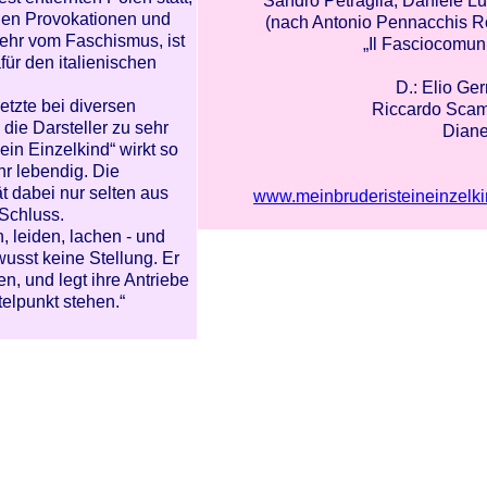
Sandro Petraglia, Daniele Lu
inen Provokationen und
(nach Antonio Pennacchis 
hr vom Faschismus, ist
„Il Fasciocomuni
für den italienischen
D.: Elio Ge
setzte bei diversen
Riccardo Scam
ie Darsteller zu sehr
Diane
ein Einzelkind“ wirkt so
hr lebendig. Die
 dabei nur selten aus
www.meinbruderisteineinzelki
 Schluss.
n, leiden, lachen - und
wusst keine Stellung. Er
n, und legt ihre Antriebe
telpunkt stehen.“