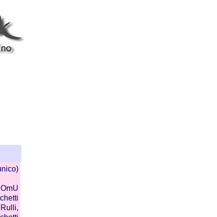
 unico)
l. OmU
chetti
Rulli,