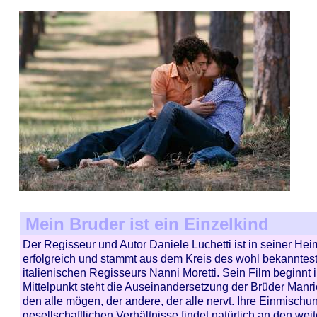
Mein Bruder ist ein Einzelkind
Der Regisseur und Autor Daniele Luchetti ist in seiner Heim
erfolgreich und stammt aus dem Kreis des wohl bekanntes
italienischen Regisseurs Nanni Moretti. Sein Film beginnt 
Mittelpunkt steht die Auseinandersetzung der Brüder Manri
den alle mögen, der andere, der alle nervt. Ihre Einmischun
gesellschaftlichen Verhältnisse findet natürlich an den weite