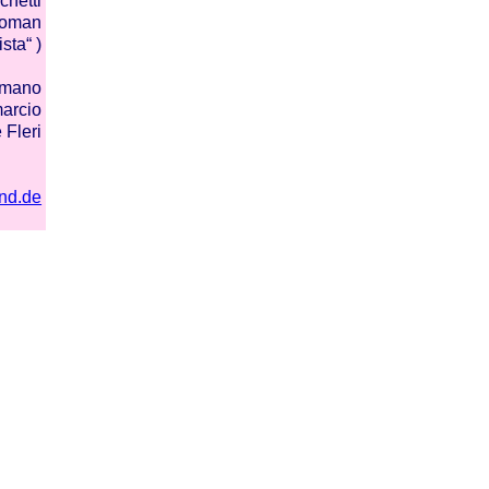
chetti
Roman
sta“ )
rmano
arcio
 Fleri
nd.de