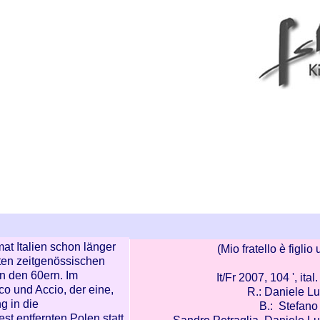
at Italien schon länger
(Mio fratello è figlio
ten zeitgenössischen
in den 60ern. Im
It/Fr 2007, 104 ', ita
co und Accio, der eine,
R.: Daniele Lu
g in die
B.: Stefano 
st entfernten Polen statt,