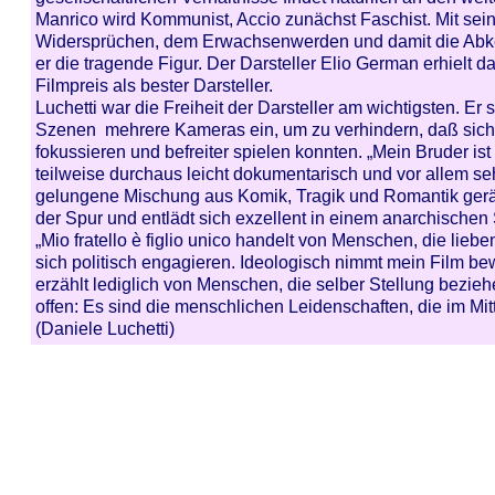
Manrico wird Kommunist, Accio zunächst Faschist. Mit se
Widersprüchen, dem Erwachsenwerden und damit die Abke
er die tragende Figur. Der Darsteller Elio German erhielt da
Filmpreis als bester Darsteller.
Luchetti war die Freiheit der Darsteller am wichtigsten. Er 
Szenen mehrere Kameras ein, um zu verhindern, daß sich d
fokussieren und befreiter spielen konnten. „Mein Bruder ist 
teilweise durchaus leicht dokumentarisch und vor allem se
gelungene Mischung aus Komik, Tragik und Romantik gerät
der Spur und entlädt sich exzellent in einem anarchischen
„Mio fratello è figlio unico handelt von Menschen, die liebe
sich politisch engagieren. Ideologisch nimmt mein Film be
erzählt lediglich von Menschen, die selber Stellung beziehe
offen: Es sind die menschlichen Leidenschaften, die im Mit
(Daniele Luchetti)