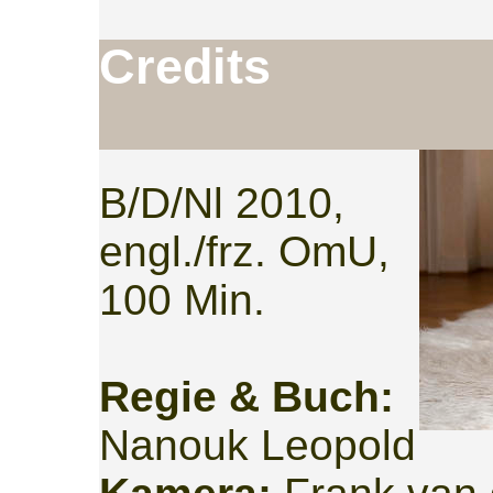
Cre
B/D/Nl 2010,
engl./frz. OmU,
100 Min.
Regie & Buch:
Nanouk Leopold