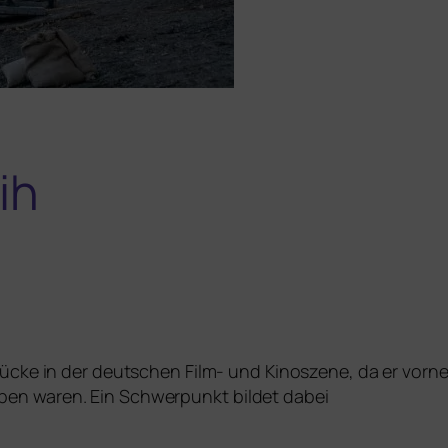
ih
e Lücke in der deut­schen Film- und Kinoszene, da er vor­n
­ben waren. Ein Schwerpunkt bil­det dabei