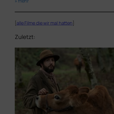
»
mehr
[
alle Filme die wir mal hat­ten
]
Zuletzt: