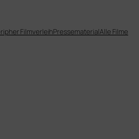
ripher Filmverleih
Pressematerial
Alle Filme