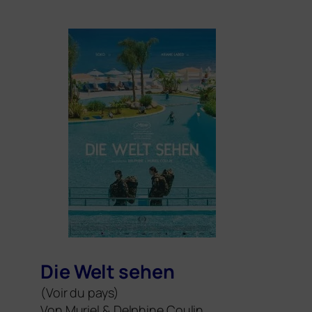
Die Welt sehen
(Voir du pays)
Von Muri­el
&
Del­phi­ne Coulin