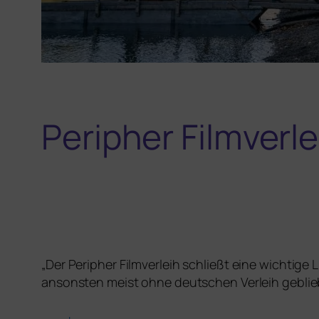
Peripher Filmverle
„
Der Peripher Filmverleih schließt eine wich­ti­g
ansons­ten meist ohne deut­schen Verleih geblie